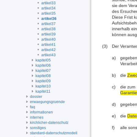
artikel33
sie dem Vera
artikel34
des Ersuchen
artikel35
Diese Frist 
artikel36
Aufsichtsbeh
artikel37
innerhalb ei
artikel38
artikel39
können ausge
artikel40
artikel41
(3)
Der Verantwo
artikel42
artikel43
a)
gegebene
kapitel05
Verarbei
kapitel06
kapitel07
b)
die
Zwec
kapitel08
kapitel09
kapitel10
c)
die zum 
kapitel11
Garanti
dossier
erwaegungsgruende
d)
gegebene
faq
informationen
e)
die
Date
internes
kirchlicher-datenschutz
f)
alle son
sonstiges
standard-datenschutzmodell