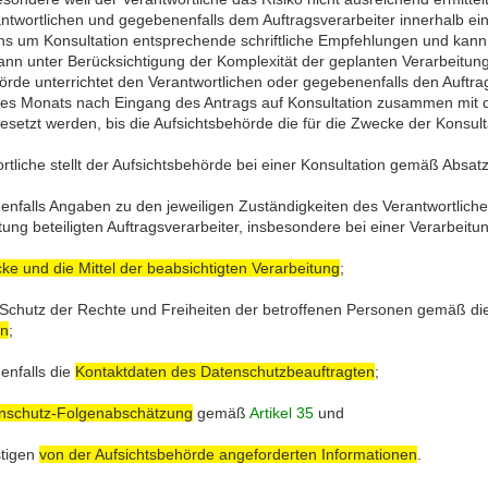
ntwortlichen und gegebenenfalls dem Auftragsverarbeiter innerhalb ei
s um Konsultation entsprechende schriftliche Empfehlungen und kann 
kann unter Berücksichtigung der Komplexität der geplanten Verarbeit
örde unterrichtet den Verantwortlichen oder gegebenenfalls den Auftra
nes Monats nach Eingang des Antrags auf Konsultation zusammen mit 
setzt werden, bis die Aufsichtsbehörde die für die Zwecke der Konsult
rtliche stellt der Aufsichtsbehörde bei einer Konsultation gemäß Absat
nfalls Angaben zu den jeweiligen Zuständigkeiten des Verantwortlich
tung beteiligten Auftragsverarbeiter, insbesondere bei einer Verarbei
ke und die Mittel der beabsichtigten Verarbeitung
;
Schutz der Rechte und Freiheiten der betroffenen Personen gemäß d
en
;
nfalls die
Kontaktdaten des Datenschutzbeauftragten
;
nschutz-Folgenabschätzung
gemäß
Artikel 35
und
stigen
von der Aufsichtsbehörde angeforderten Informationen
.