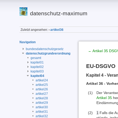
datenschutz-maximum
Zuletzt angesehen:
artikel36
•
Navigation
bundesdatenschutzgesetz
← Artikel 35 DS
datenschutzgrundverordnung
gesamt
kapitel01
EU-DSGVO
kapitel02
kapitel03
Kapitel 4 - Vera
kapitel04
artikel24
Artikel 36 - Vorhe
artikel25
artikel26
(1)
Der Verantwo
artikel27
Artikel 35
her
artikel28
Eindämmung d
artikel29
artikel30
artikel31
(2)
1
Falls die A
artikel32
stünde, insb