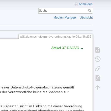
Anmelden
Medien-Manager
Übersicht
wiki:datenschutzgrundverordnung:kapitel04:artikel36
Artikel 37 DSGVO →
 aus einer Datenschutz-Folgenabschätzung gemäß
rn der Verantwortliche keine Maßnahmen zur
mäß Absatz 1 nicht im Einklang mit dieser Verordnung
t oder nicht ausreichend eingedämmt hat, unterbreitet