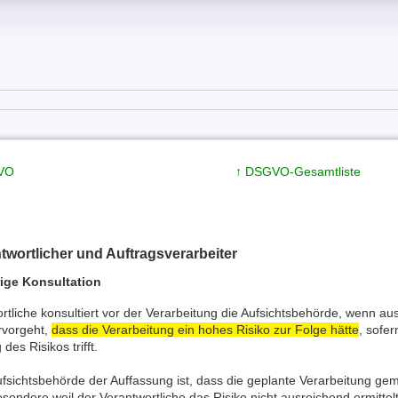
GVO
↑ DSGVO-Gesamtliste
ntwortlicher und Auftragsverarbeiter
rige Konsultation
rtliche konsultiert vor der Verarbeitung die Aufsichtsbehörde, wenn
vorgeht,
dass die Verarbeitung ein hohes Risiko zur Folge hätte
, sofe
es Risikos trifft.
ufsichtsbehörde der Auffassung ist, dass die geplante Verarbeitung ge
esondere weil der Verantwortliche das Risiko nicht ausreichend ermittel